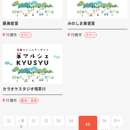
藤美容室
みのしま美容室
行橋市
行橋市
きれい
きれい
カラオケスタジオ喫茶檪
行橋市
趣味・娯楽
[1]
« 戻
51
52
53
54
56
次へ
55
る
»