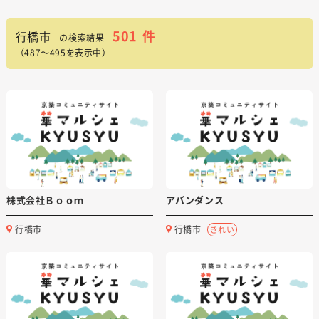
501
件
行橋市
の検索結果
（487～495を表示中）
株式会社Ｂｏｏｍ
アバンダンス
行橋市
行橋市
きれい