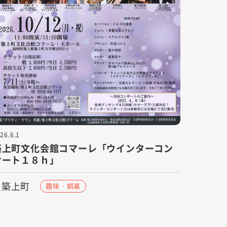
26.6.1
築上町文化会館コマーレ「ウインターコン
サート１８ｈ」
築上町
趣味・娯楽