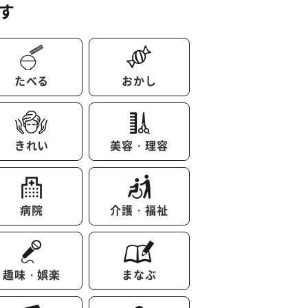
す
たべる
おかし
きれい
美容・理容
病院
介護・福祉
趣味・娯楽
まなぶ