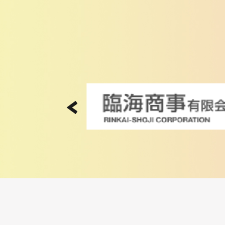
合
合
う
う
か
か
も
も
✌
✌