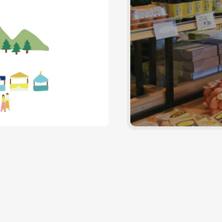
.
笑
浜
京
奇
築
行
も
築
奇
.
笑
浜
京
奇
築
行
も
築
奇
.
苅
い
の
築
跡
上
っ
つ
上
跡
苅
い
の
築
跡
上
っ
つ
上
跡
苅
田
門
宮
の
の
町
た
鍋
町
の
田
門
宮
の
の
町
た
鍋
町
の
田
港
に
海
今
実
文
気
は
図
ピ
港
に
海
今
実
文
気
は
図
ピ
港
ま
は・・・
岸
を
話
化
に
文
書
ア
ま
は・・・
岸
を
話
化
に
文
書
ア
ま
つ
真
一
知
感
会
な
句
館
ニ
つ
真
一
知
感
会
な
句
館
ニ
つ