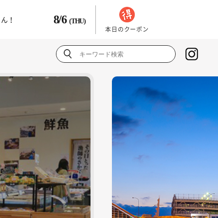
8/6
さん！
(THU)
本日のクーポン