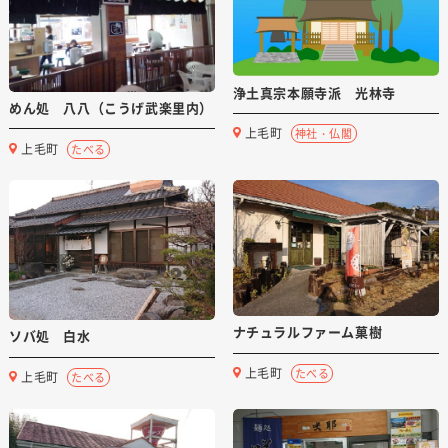
浄土真宗本願寺派 光林寺
めん処 八八（こうげ武楽里内）
上毛町
神社・仏閣
上毛町
たべる
ナチュラルファーム菓樹
ソバ処 白水
上毛町
たべる
上毛町
たべる