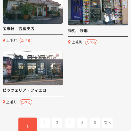
宝来軒 吉富支店
麵処 咲耶
上毛町
たべる
上毛町
たべる
ピッツェリア・フィエロ
上毛町
たべる
2
3
4
5
6
次へ
1
»