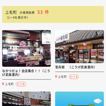
53
件
上毛町
の検索結果
（1～9を表示中）
官兵衛 （こうげ武楽里内）
なかつだョ！全店集合！！（こう
げ武楽里内）
上毛町
たべる
上毛町
たべる