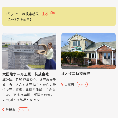
13
件
ペット
の検索結果
（1～9を表示中）
オオタニ動物医院
大国段ボール工業 株式会社
弊社は、昭和37年設立。地元の大手
吉富町
ペット
メーカーさんや地元JAさんからの受
注を元に順調に業績を伸ばしてきま
した。 平成24年頃、愛猫家の協力
の元,爪とぎ製品やキャッ...
行橋市
ペット