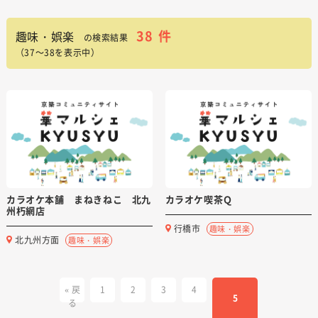
38
件
趣味・娯楽
の検索結果
（37～38を表示中）
カラオケ本舗 まねきねこ 北九
カラオケ喫茶Ｑ
州朽網店
行橋市
趣味・娯楽
北九州方面
趣味・娯楽
« 戻
1
2
3
4
5
る