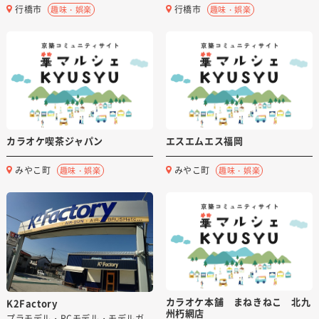
行橋市
行橋市
趣味・娯楽
趣味・娯楽
カラオケ喫茶ジャパン
エスエムエス福岡
みやこ町
みやこ町
趣味・娯楽
趣味・娯楽
カラオケ本舗 まねきねこ 北九
K2Factory
州朽網店
プラモデル・RCモデル・モデルガ