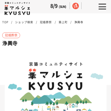
8/9
(SUN)
TOP
ショップ検索
冠婚葬祭
築上町
浄興寺
冠婚葬祭
浄興寺