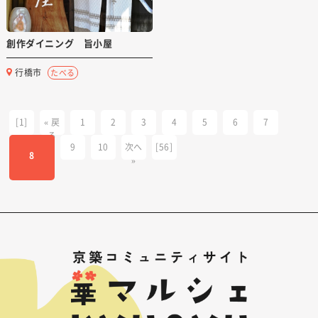
創作ダイニング 旨小屋
行橋市
たべる
[1]
« 戻
1
2
3
4
5
6
7
る
9
10
次へ
[56]
8
»