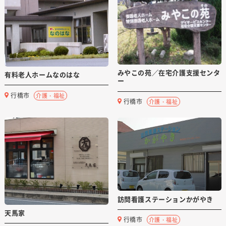
みやこの苑／在宅介護支援センタ
有料老人ホームなのはな
ー
行橋市
介護・福祉
行橋市
介護・福祉
訪問看護ステーションかがやき
天馬家
行橋市
介護・福祉