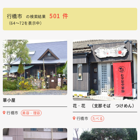
501
件
行橋市
の検索結果
（64～72を表示中）
華小屋
花・花 （支那そば つけめん）
行橋市
美容・理容
行橋市
たべる