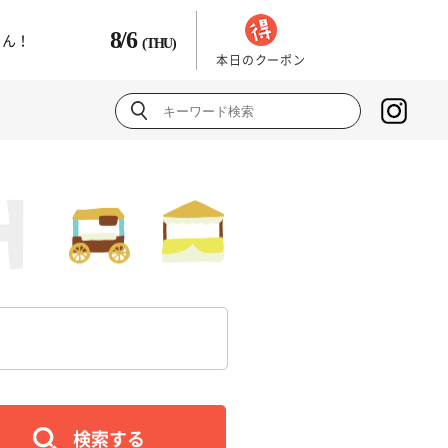
8/6
さん！
(THU)
本日のクーポン
検索する