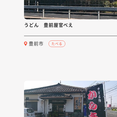
うどん 豊前屋官べえ
豊前市
たべる