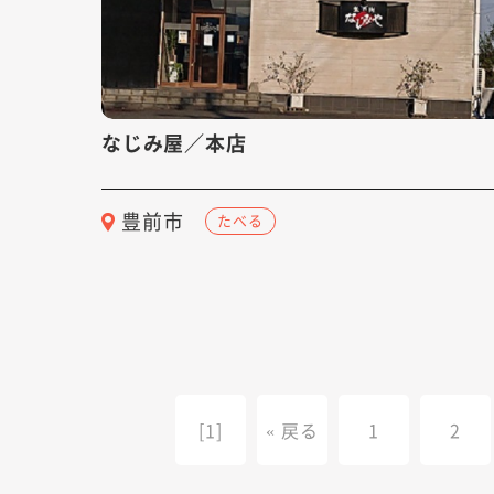
なじみ屋／本店
豊前市
たべる
[1]
« 戻る
1
2