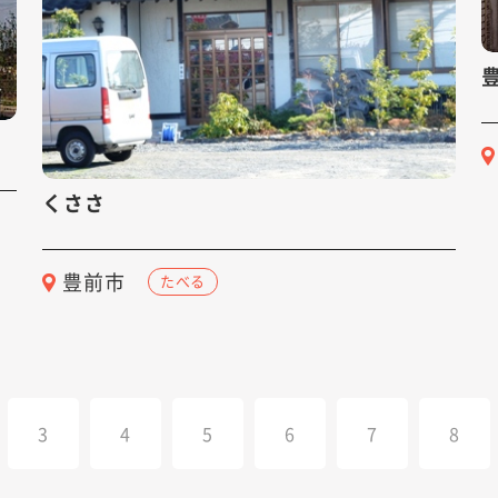
くささ
豊前市
たべる
3
4
5
6
7
8