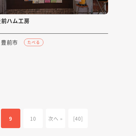
豊前ハム工房
豊前市
たべる
9
10
次へ »
[40]