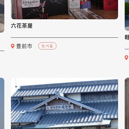
六花茶屋
豊前市
たべる