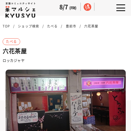
8/7
(FRI)
TOP
ショップ検索
たべる
豊前市
六花茶屋
たべる
六花茶屋
ロッカジャヤ