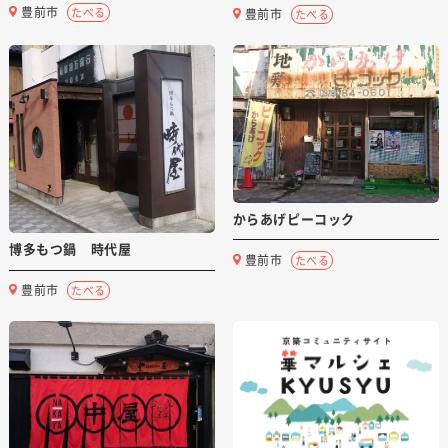
豊前市
たべる
豊前市
たべる
からあげピーコック
博多もつ鍋 時代屋
豊前市
たべる
豊前市
たべる