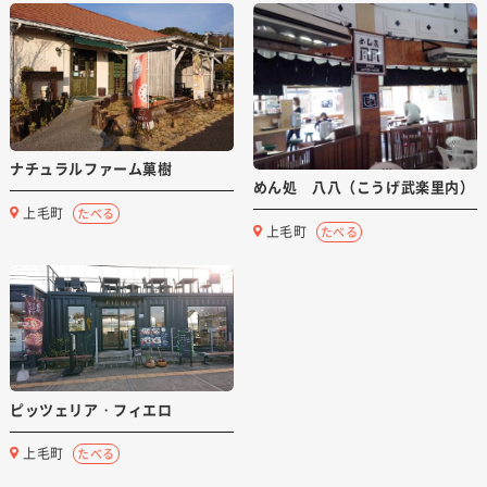
ナチュラルファーム菓樹
めん処 八八（こうげ武楽里内）
上毛町
たべる
上毛町
たべる
ピッツェリア・フィエロ
上毛町
たべる