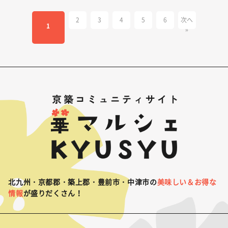
2
3
4
5
6
次へ
1
»
北九州・京都郡・築上郡・豊前市・中津市の
美味しい＆お得な
情報
が盛りだくさん！