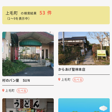
53
件
上毛町
の検索結果
（1～9を表示中）
からあげ聖林本店
上毛町
たべる
村のパン屋 SUN
上毛町
たべる