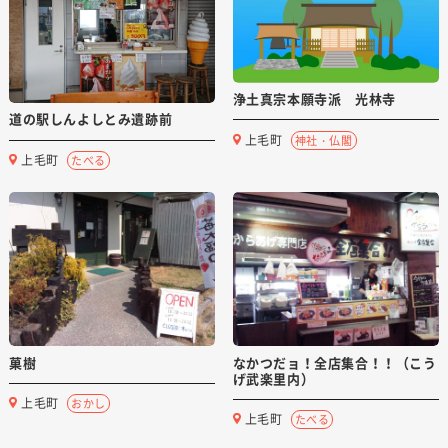
浄土真宗本願寺派 光林寺
道の駅しんよしとみ遺跡前
上毛町
神社・仏閣
上毛町
たべる
菓樹
なかつだョ！全店集合！！（こう
げ武楽里内）
上毛町
おかし
上毛町
たべる