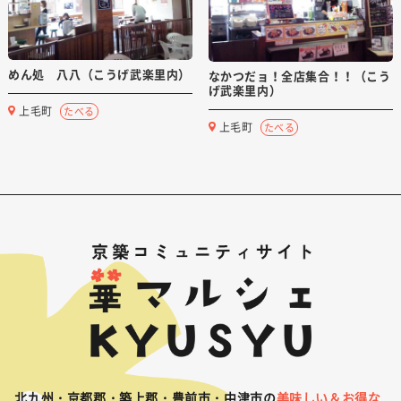
めん処 八八（こうげ武楽里内）
なかつだョ！全店集合！！（こう
げ武楽里内）
上毛町
たべる
上毛町
たべる
北九州・京都郡・築上郡・豊前市・中津市の
美味しい＆お得な