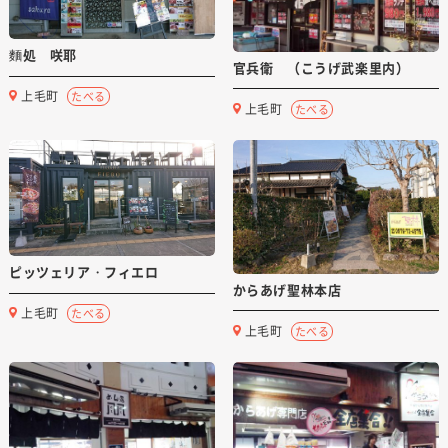
麵処 咲耶
官兵衛 （こうげ武楽里内）
上毛町
たべる
上毛町
たべる
ピッツェリア・フィエロ
からあげ聖林本店
上毛町
たべる
上毛町
たべる