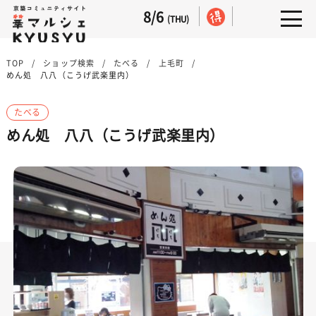
8/6
(THU)
TOP
ショップ検索
たべる
上毛町
めん処 八八（こうげ武楽里内）
たべる
めん処 八八（こうげ武楽里内）