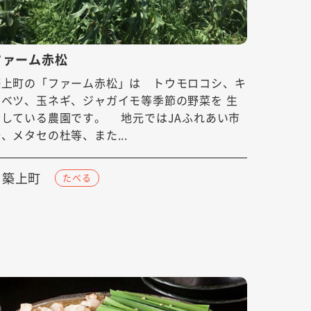
ファーム赤松
築上町の「ファーム赤松」は トウモロコシ、キ
ャベツ、玉ネギ、ジャガイモ等季節の野菜を 生
産している農園です。 地元ではJAふれあい市
、メタセの杜等、また...
築上町
たべる