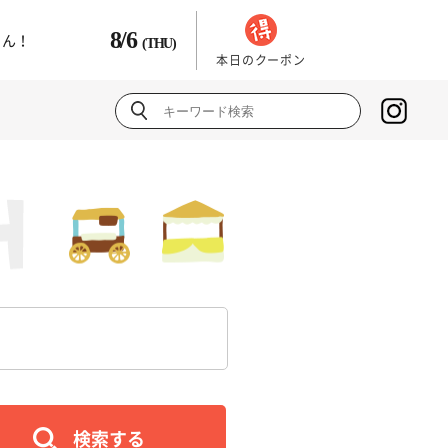
8/6
さん！
(THU)
本日のクーポン
検索する