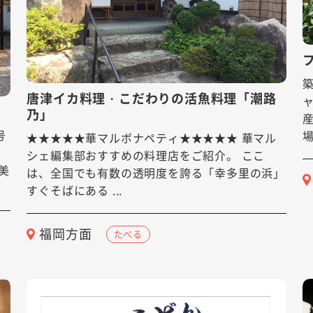
唐津イカ料理・こだわりの活魚料理「潮路
乃」
号
場
★★★★★華マルボナペティ★★★★★ 華マル
、
シェ編集部おすすめの料理店をご紹介。 ここ
美
は、全国でも有数の透明度を誇る「幸多里の浜」
すぐそばにある ...
福岡方面
たべる