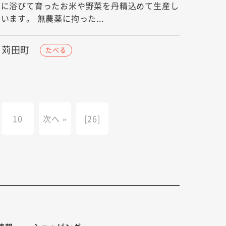
んに浴びて育ったお米や野菜を丹精込めて生産し
います。 無農薬に拘った...
苅田町
たべる
10
次へ »
[26]