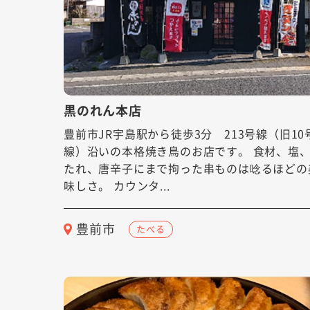
黒のれん本店
豊前市JR宇島駅から徒歩3分 213号線（旧10
線）沿いの本格焼き鳥のお店です。 食材、塩
たれ、唐辛子にまで拘った串ものは唸るほどの
味しさ。 カウンタ...
豊前市
たべる