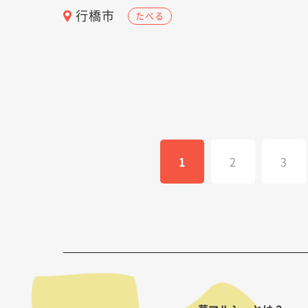
行橋市
たべる
1
2
3