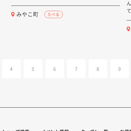
て
みやこ町
たべる
4
5
6
7
8
9