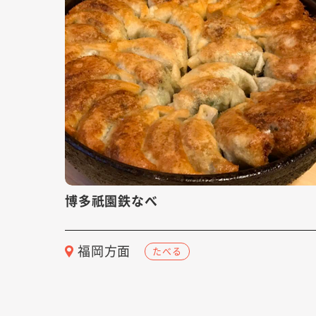
博多祇園鉄なべ
福岡方面
たべる