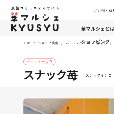
北九州・京
華マルシェと
ショッピング
TOP
ショップ検索
バー・スナック
築上町
バー・スナック
スナック苺
スナックイチゴ