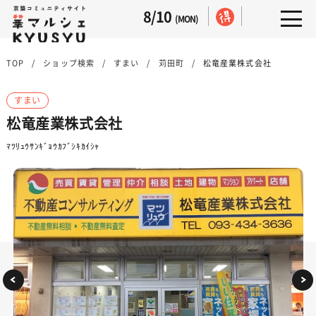
8/10
(MON)
TOP
ショップ検索
すまい
苅田町
松竜産業株式会社
すまい
松竜産業株式会社
ﾏﾂﾘｭｳｻﾝｷﾞｮｳｶﾌﾞｼｷｶｲｼｬ