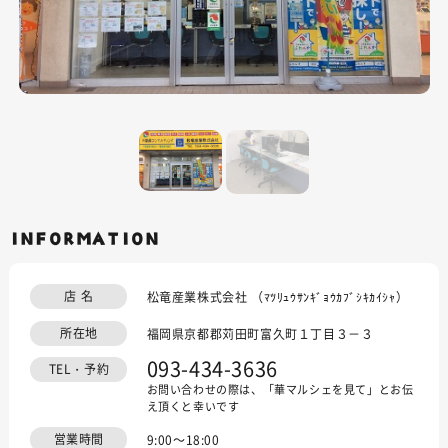
INFORMATION
店 名
松竜産業株式会社 （ﾏﾂﾘｭｳｻﾝｷﾞｮｳｶﾌﾞｼｷｶｲｼｬ）
所在地
福岡県京都郡苅田町富久町１丁目３－３
093-434-3636
TEL・予約
お問い合わせの際は、「華マルシェを見て」とお伝
え頂くと幸いです
営業時間
9:00～18:00