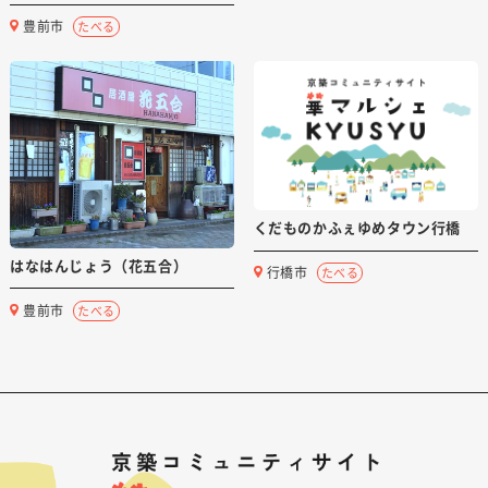
豊前市
たべる
くだものかふぇゆめタウン行橋
はなはんじょう（花五合）
行橋市
たべる
豊前市
たべる