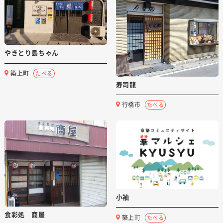
やきとり島ちゃん
築上町
たべる
寿司龍
行橋市
たべる
小袖
食彩処 商屋
築上町
たべる