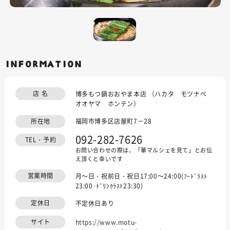
INFORMATION
店 名
博多もつ鍋おおやま本店 （ハカタ モツナベ
オオヤマ ホンテン）
所在地
福岡市博多区店屋町7－28
092-282-7626
TEL・予約
お問い合わせの際は、「華マルシェを見て」とお伝
え頂くと幸いです
営業時間
月～日・祝前日・祝日17:00～24:00(ﾌｰﾄﾞﾗｽﾄ
23:00･ﾄﾞﾘﾝｸﾗｽﾄ23:30)
定休日
不定休日あり
サイト
https://www.motu-