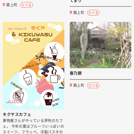
てまり
築上町
たべる
築上町
たべる
春乃勝
築上町
たべる
キクヤスカフェ
果物屋さんがやっている評判のカフ
ェ。 今年の夏はフルーツいっぱいの
スイーツ、フラッペ、冷製パスタの