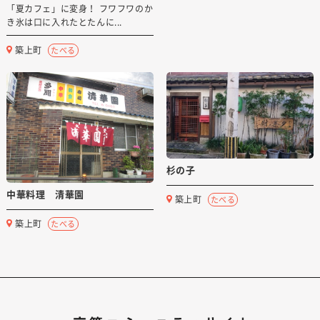
「夏カフェ」に変身！ フワフワのか
き氷は口に入れたとたんに...
築上町
たべる
杉の子
中華料理 清華園
築上町
たべる
築上町
たべる